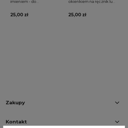
imieniem - do
okienkiem na ręcznik lub
przedszkola
kocyk
25,00 zł
25,00 zł
Do koszyka
Do koszyka
Zakupy
Kontakt