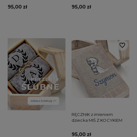
95,00 zł
95,00 zł
Do koszyka
Do koszyka
Do ulubi
RĘCZNIK z imieniem
dziecka MIŚ Z KOCYKIEM
95,00 zł