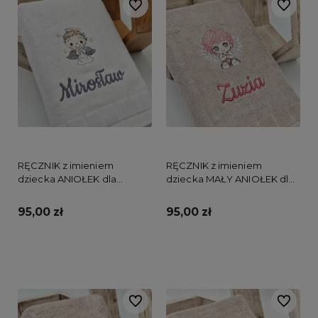
Do ulubionych
Do ulubi
RĘCZNIK z imieniem
RĘCZNIK z imieniem
dziecka ANIOŁEK dla
dziecka MAŁY ANIOŁEK dla
chłopca
dziewczynki
95,00 zł
95,00 zł
Do koszyka
Do koszyka
Do ulubionych
Do ulubi