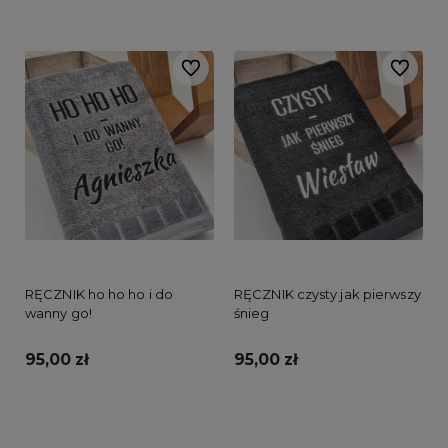
Do koszyka
Do koszyka
Do ulubionych
Do ulubi
RĘCZNIK ho ho ho i do
RĘCZNIK czysty jak pierwszy
wanny go!
śnieg
95,00 zł
95,00 zł
Do koszyka
Do koszyka