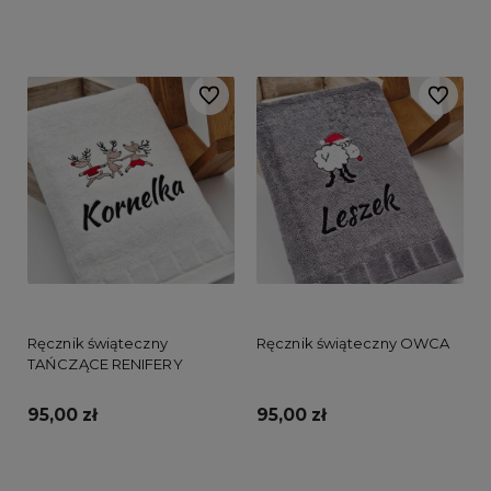
Do koszyka
Do koszyka
Do ulubionych
Do ulubi
Ręcznik świąteczny
Ręcznik świąteczny OWCA
TAŃCZĄCE RENIFERY
95,00 zł
95,00 zł
Do koszyka
Do koszyka