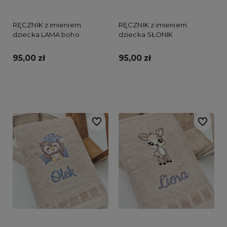
RĘCZNIK z imieniem
RĘCZNIK z imieniem
dziecka LAMA boho
dziecka SŁONIK
95,00 zł
95,00 zł
Do koszyka
Do koszyka
Do ulubionych
Do ulubi