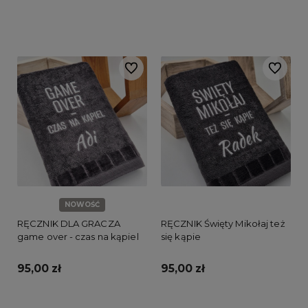
Do koszyka
Do ulubionych
Do ulubi
NOWOŚĆ
RĘCZNIK DLA GRACZA
RĘCZNIK Święty Mikołaj też
game over - czas na kąpiel
się kąpie
95,00 zł
95,00 zł