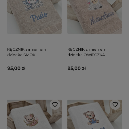
RĘCZNIK z imieniem
RĘCZNIK z imieniem
dziecka SMOK
dziecka OWIECZKA
95,00 zł
95,00 zł
Do koszyka
Do koszyka
Do ulubionych
Do ulubi