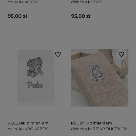
dziecka KOTEK
dziecka PIESEK
95,00 zł
95,00 zł
Do koszyka
Do koszyka
Do ulubionych
Do ulubi
RĘCZNIK z imieniem
RĘCZNIK z imieniem
dziecka KRÓLICZEK
dziecka MIŚ Z KRÓLICZKIEM