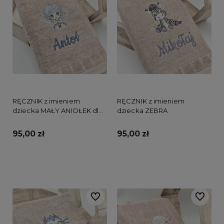
RĘCZNIK z imieniem
RĘCZNIK z imieniem
dziecka MAŁY ANIOŁEK dla
dziecka ZEBRA
chłopca
95,00 zł
95,00 zł
Do koszyka
Do koszyka
Do ulubionych
Do ulubi