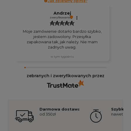
Jak zbieramy opinie?
Andrzej
zweryfikowano
Moje zamówienie dotarło bardzo szybko,
jestem zadowolony. Przesyłka
zapakowana tak, jak należy. Nie mam
żadnych uwag.
w tym tygodniu
zebranych i zweryfikowanych przez
Darmowa dostawa
Szybka re
od 350zł
nawet już 