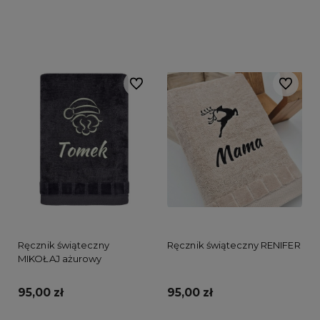
Do koszyka
Do ulubionych
Do ulubi
Ręcznik świąteczny
Ręcznik świąteczny RENIFER
MIKOŁAJ ażurowy
95,00 zł
95,00 zł