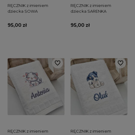
RĘCZNIK z imieniem
RĘCZNIK z imieniem
dziecka SOWA
dziecka SARENKA
95,00 zł
95,00 zł
Do koszyka
Do koszyka
Do ulubionych
Do ulubi
RĘCZNIK z imieniem
RĘCZNIK z imieniem