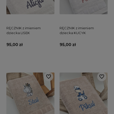
RĘCZNIK z imieniem
RĘCZNIK z imieniem
dziecka LISEK
dziecka KUCYK
95,00 zł
95,00 zł
Do koszyka
Do koszyka
Do ulubionych
Do ulubi