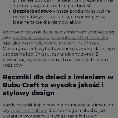
z imieniem, co czyni je idealnym prezentem na
każdą okazję, od urodzin po chrzest.
Bezpieczeństwo
– nasze produkty są wolne
od szkodliwych substancji, co sprawia, że są
idealne także dla niemowlaków.
Kolorowe ręczniki dziecięce z imieniem sprawdzą się
jako
personalizowane prezenty na Dzień Dziecka
lub jako
personalizowany prezent na Chrzest
.
Możemy na nich wyhaftować imię dziecka, datę jego
urodzenia lub Chrztu, czy ulubiony zwrot. Z
pewnością wywołają uśmiech na twarzy dziecka i
rodziców!
Ręczniki dla dzieci z imieniem w
Bubu Craft to wysoka jakość i
stylowy design
Każdy ręcznik kąpielowy dla niemowlaka z imieniem
czy
ręcznik z haftem
dla starszego malucha jest
starannie wykonany z myślą o najmłodszych.