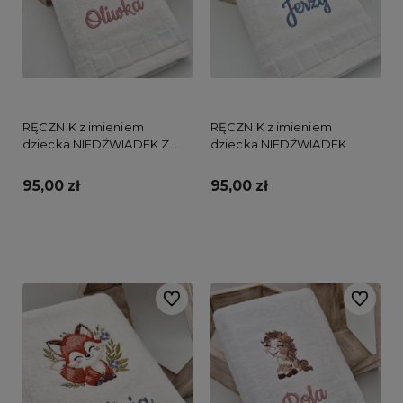
RĘCZNIK z imieniem
RĘCZNIK z imieniem
dziecka NIEDŹWIADEK Z
dziecka NIEDŹWIADEK
RÓŻĄ
95,00 zł
95,00 zł
Do koszyka
Do koszyka
Do ulubionych
Do ulubi