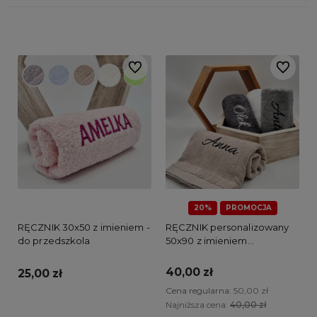
Do ulubionych
Do ulubi
20%
PROMOCJA
RĘCZNIK 30x50 z imieniem -
RĘCZNIK personalizowany
do przedszkola
50x90 z imieniem
właściciela
40,00 zł
25,00 zł
Cena regularna:
50,00 zł
Najniższa cena:
40,00 zł
Do koszyka