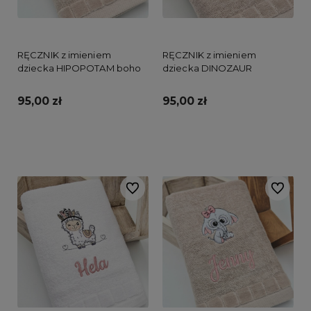
RĘCZNIK z imieniem
RĘCZNIK z imieniem
dziecka HIPOPOTAM boho
dziecka DINOZAUR
95,00 zł
95,00 zł
Do koszyka
Do koszyka
Do ulubionych
Do ulubi