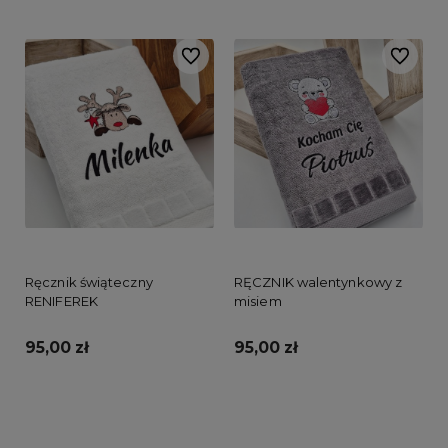
Do ulubionych
Do ulubi
Ręcznik świąteczny
RĘCZNIK walentynkowy z
RENIFEREK
misiem
95,00 zł
95,00 zł
Do koszyka
Do koszyka