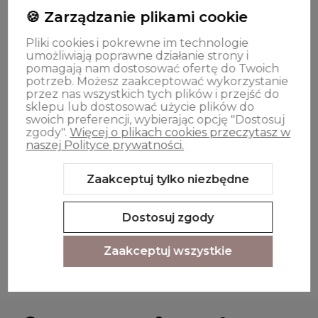
🍪 Zarządzanie plikami cookie
OPINIE
Pliki cookies i pokrewne im technologie
umożliwiają poprawne działanie strony i
pomagają nam dostosować ofertę do Twoich
Oferta
potrzeb. Możesz zaakceptować wykorzystanie
przez nas wszystkich tych plików i przejść do
sklepu lub dostosować użycie plików do
swoich preferencji, wybierając opcję "Dostosuj
zgody".
Więcej o plikach cookies przeczytasz w
naszej Polityce prywatności.
Zaakceptuj tylko niezbędne
Sklep internetowy Shoper.pl
Szablon Shoper Modern 3.0™
od
GrowCommerce
Dostosuj zgody
Zaakceptuj wszystkie