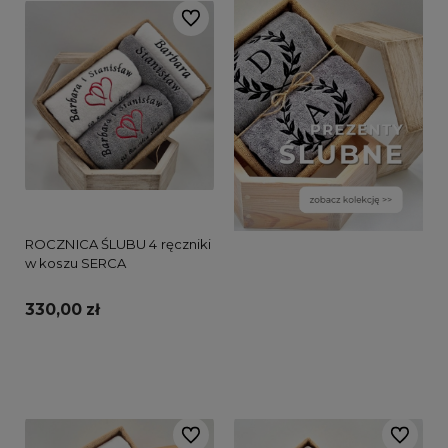
Do ulubionych
ROCZNICA ŚLUBU 4 ręczniki
w koszu SERCA
330,00 zł
Do koszyka
Do ulubionych
Do ulubi