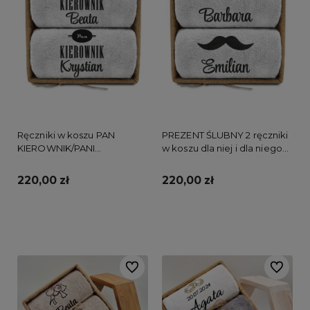
Ręczniki w koszu PAN
PREZENT ŚLUBNY 2 ręczniki
KIEROWNIK/PANI
w koszu dla niej i dla niego
KIEROWNIK
USTA I WĄSY
220,00 zł
220,00 zł
Do koszyka
Do koszyka
Do ulubionych
Do ulubi