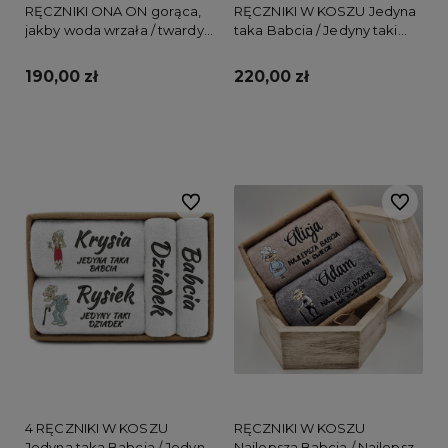
RĘCZNIKI ONA ON gorąca,
RĘCZNIKI W KOSZU Jedyna
jakby woda wrzała / twardy
taka Babcia / Jedyny taki
jak woda zimna
Dziadek
190,00 zł
220,00 zł
Do koszyka
Do koszyka
Do ulubionych
Do ulubi
4 RĘCZNIKI W KOSZU
RĘCZNIKI W KOSZU
Jedyna taka Babcia / Jedyny
Najlepsza Babcia / Najlepszy