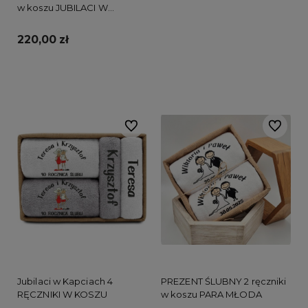
w koszu JUBILACI W
KAPCIACH
220,00 zł
Do koszyka
Do ulubionych
Do ulubi
Jubilaci w Kapciach 4
PREZENT ŚLUBNY 2 ręczniki
RĘCZNIKI W KOSZU
w koszu PARA MŁODA