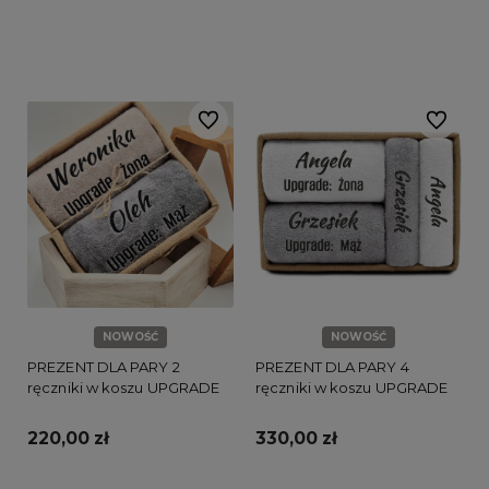
Do koszyka
Do koszyka
Do ulubionych
Do ulubi
NOWOŚĆ
NOWOŚĆ
PREZENT DLA PARY 2
PREZENT DLA PARY 4
ręczniki w koszu UPGRADE
ręczniki w koszu UPGRADE
220,00 zł
330,00 zł