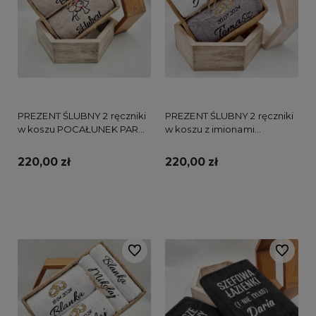
PREZENT ŚLUBNY 2 ręczniki
PREZENT ŚLUBNY 2 ręczniki
w koszu POCAŁUNEK PARY
w koszu z imionami
MŁODEJ
OBRĄCZKI
220,00 zł
220,00 zł
Do koszyka
Do koszyka
Do ulubionych
Do ulubi