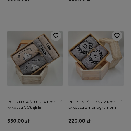
Do koszyka
Do koszyka
Do ulubionych
Do ulubi
ROCZNICA ŚLUBU 4 ręczniki
PREZENT ŚLUBNY 2 ręczniki
w koszu GOŁĘBIE
w koszu z monogramem
LIŚĆ LAUROWY
330,00 zł
220,00 zł