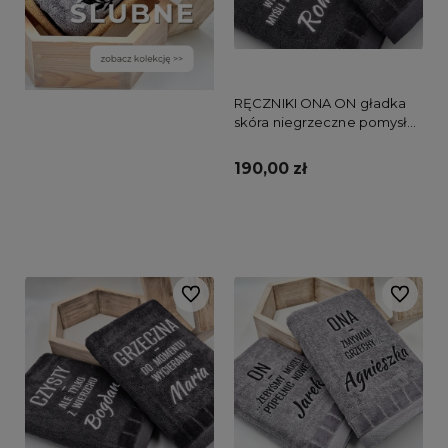
RĘCZNIKI ONA ON gładka
skóra niegrzeczne pomysły /
wycieram ciało myśli zostają
brudne
190,00 zł
Do koszyka
Do ulubionych
Do ulubi