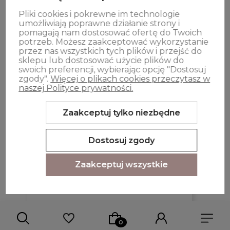
Jak zbieramy opinie?
Pliki cookies i pokrewne im technologie
umożliwiają poprawne działanie strony i
podgląd
pomagają nam dostosować ofertę do Twoich
potrzeb. Możesz zaakceptować wykorzystanie
przez nas wszystkich tych plików i przejść do
sklepu lub dostosować użycie plików do
swoich preferencji, wybierając opcję "Dostosuj
zgody".
Więcej o plikach cookies przeczytasz w
naszej Polityce prywatności.
Zaakceptuj tylko niezbędne
Katarzyna
zweryfikowano
Dostosuj zgody
Super!!!
Zaakceptuj wszystkie