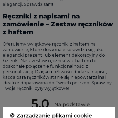
elegancji. Sprawdź sam!
Ręczniki z napisami na
zamówienie – Zestaw ręczników
z haftem
Oferujemy wyjątkowe ręczniki z haftem na
zamówienie, które doskonale sprawdzą się jako
elegancki prezent lub element dekoracyjny do
łazienki. Nasz zestaw ręczników z haftem to
doskonałe połączenie funkcjonalności z
personalizacją. Dzięki możliwości dodania napisu,
każda para ręczników stanie się niepowtarzalna i
idealnie dopasowana do Twoich potrzeb. Spraw, by
Twoje ręczniki były wyjątkowe!
5.0
Na podstawie
4362
opinii
Ocena
🍪 Zarządzanie plikami cookie