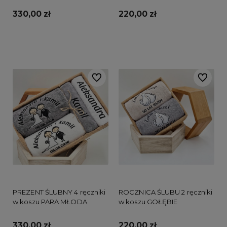
330,00 zł
220,00 zł
Do koszyka
Do koszyka
Do ulubionych
Do ulubi
PREZENT ŚLUBNY 4 ręczniki
ROCZNICA ŚLUBU 2 ręczniki
w koszu PARA MŁODA
w koszu GOŁĘBIE
330,00 zł
220,00 zł