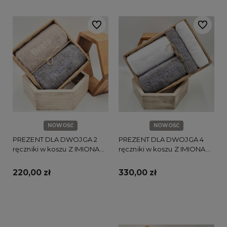
Do ulubionych
Do ulubi
NOWOŚĆ
NOWOŚĆ
PREZENT DLA DWOJGA 2
PREZENT DLA DWOJGA 4
ręczniki w koszu Z IMIONAMI
ręczniki w koszu Z IMIONAMI
pary
pary
220,00 zł
330,00 zł
Do koszyka
Do koszyka