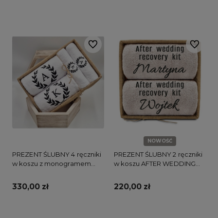
Do koszyka
Do koszyka
Do ulubionych
Do ulubi
NOWOŚĆ
PREZENT ŚLUBNY 4 ręczniki
PREZENT ŚLUBNY 2 ręczniki
w koszu z monogramem
w koszu AFTER WEDDING
LIŚĆ LAUROWY
RECOVERY KIT
330,00 zł
220,00 zł
Do koszyka
Do koszyka