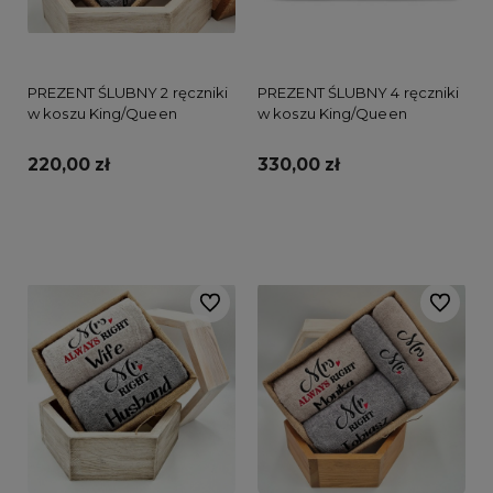
PREZENT ŚLUBNY 2 ręczniki
PREZENT ŚLUBNY 4 ręczniki
w koszu King/Queen
w koszu King/Queen
220,00 zł
330,00 zł
Do koszyka
Do koszyka
Do ulubionych
Do ulubi