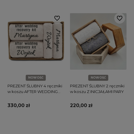
Do ulubionych
Do ulubi
NOWOŚĆ
NOWOŚĆ
PREZENT ŚLUBNY 4 ręczniki
PREZENT ŚLUBNY 2 ręczniki
w koszu AFTER WEDDING
w koszu Z INICJAŁAMI PARY
RECOVERY KIT
330,00 zł
220,00 zł
Do koszyka
Do koszyka