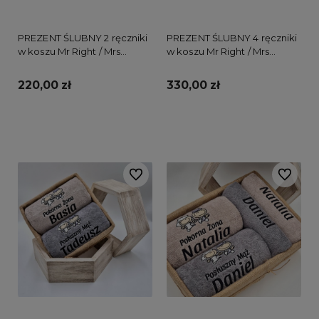
PREZENT ŚLUBNY 2 ręczniki
PREZENT ŚLUBNY 4 ręczniki
w koszu Mr Right / Mrs
w koszu Mr Right / Mrs
Always Right
Always Right
220,00 zł
330,00 zł
Do koszyka
Do koszyka
Do ulubionych
Do ulubi