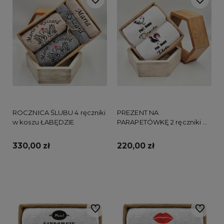
ROCZNICA ŚLUBU 4 ręczniki
PREZENT NA
w koszu ŁABĘDZIE
PARAPETÓWKĘ 2 ręczniki w
koszu Pan i Pani domu
KOGUT I KURA
330,00 zł
220,00 zł
Do koszyka
Do koszyka
Do ulubionych
Do ulubi