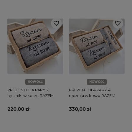
Do koszyka
Do koszyka
Do ulubionych
Do ulubi
NOWOŚĆ
NOWOŚĆ
PREZENT DLA PARY 2
PREZENT DLA PARY 4
ręczniki w koszu RAZEM
ręczniki w koszu RAZEM
220,00 zł
330,00 zł
Do koszyka
Do koszyka