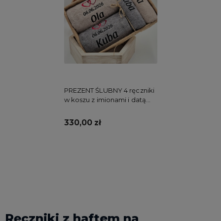
PREZENT ŚLUBNY 4 ręczniki
w koszu z imionami i datą
Ślubu SERCA
330,00 zł
Do koszyka
Ręczniki z haftem na