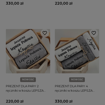
330,00 zł
220,00 zł
Do koszyka
Do koszyka
Do ulubionych
Do ulubi
NOWOŚĆ
NOWOŚĆ
PREZENT DLA PARY 2
PREZENT DLA PARY 4
ręczniki w koszu LEPSZA
ręczniki w koszu LEPSZA
POŁOWA
POŁOWA
220,00 zł
330,00 zł