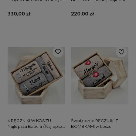
taki Dziadek
Dziadek
330,00 zł
220,00 zł
Do koszyka
Do koszyka
Do ulubionych
Do ulubi
4 RĘCZNIKI W KOSZU
Świąteczne RĘCZNIKI Z
Najlepsza Babcia / Najlepszy
BOMBKAMI w koszu
Dziadek