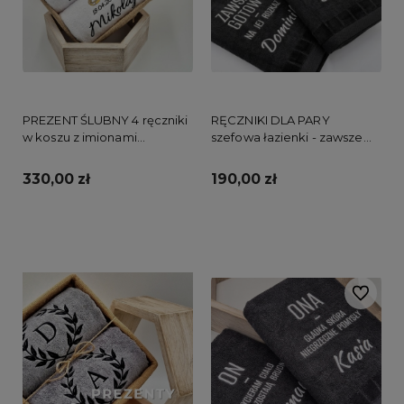
PREZENT ŚLUBNY 4 ręczniki
RĘCZNIKI DLA PARY
w koszu z imionami
szefowa łazienki - zawsze
OBRĄCZKI
gotowy
330,00 zł
190,00 zł
Do koszyka
Do koszyka
Do ulubi