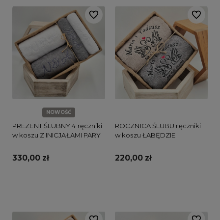
Do ulubionych
Do ulubi
NOWOŚĆ
PREZENT ŚLUBNY 4 ręczniki
ROCZNICA ŚLUBU ręczniki
w koszu Z INICJAŁAMI PARY
w koszu ŁABĘDZIE
330,00 zł
220,00 zł
Do koszyka
Do koszyka
Do ulubionych
Do ulubi