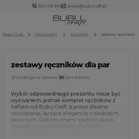
605 318 856
sklep@bubucraft.pl
Bubu Craft
PRODUKTY
RĘCZNIKI
zestawy ręczników d
Zaloguj się
zestawy ręczników dla par
Załóż konto
🛒
Ta kategoria zawiera
50
produktów
Wybór odpowiedniego prezentu może być
wyzwaniem, jednak komplet ręczników z
Wybierz coś dla siebie z naszej aktualnej oferty lub
haftem od Bubu Craft stanowi idealne
zaloguj się, aby przywrócić dodane produkty do listy
rozwiązanie, łączące elegancję z osobistym
z poprzedniej sesji.
akcentem. Dobrze znamy wartość detali,
dlatego przygotowaliśmy dla Ciebie
praktyczną i jednocześnie przyjemną dla oka