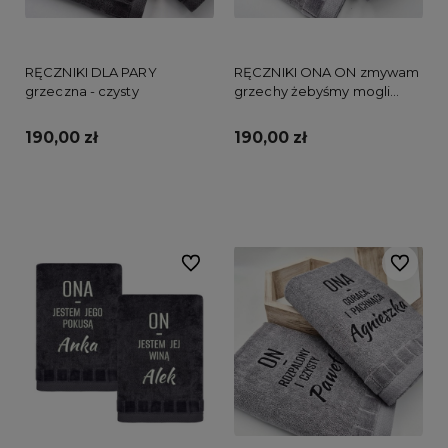
RĘCZNIKI DLA PARY
RĘCZNIKI ONA ON zmywam
grzeczna - czysty
grzechy żebyśmy mogli
popełnić nowe
190,00 zł
190,00 zł
Do koszyka
Do koszyka
Do ulubionych
Do ulubi