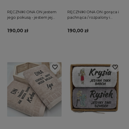
RĘCZNIKI ONA ON jestem
RĘCZNIKI ONA ON gorąca i
jego pokusą - jestem jej
pachnąca / rozpalony i
winą
czysty
190,00 zł
190,00 zł
Do koszyka
Do koszyka
Do ulubionych
Do ulubi