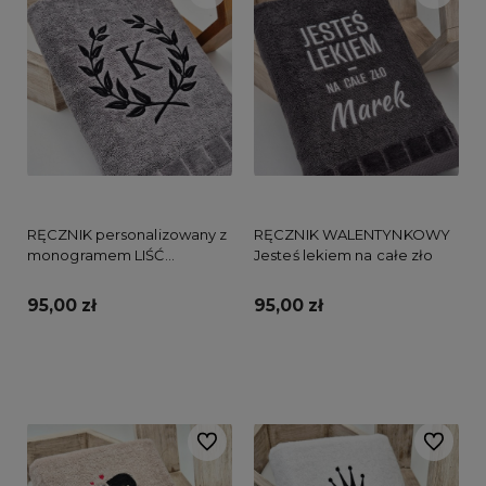
RĘCZNIK personalizowany z
RĘCZNIK WALENTYNKOWY
monogramem LIŚĆ
Jesteś lekiem na całe zło
LAUROWY
95,00 zł
95,00 zł
Do koszyka
Do koszyka
Do ulubionych
Do ulubi