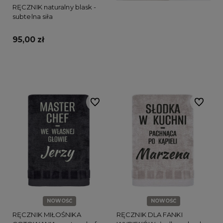
RĘCZNIK naturalny blask -
subtelna siła
95,00 zł
Do koszyka
Do ulubionych
Do ulubi
NOWOŚĆ
NOWOŚĆ
RĘCZNIK MIŁOŚNIKA
RĘCZNIK DLA FANKI