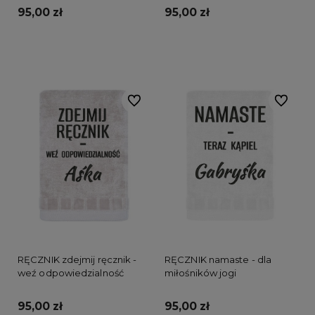
95,00 zł
95,00 zł
Do koszyka
Do koszyka
Do ulubionych
Do ulubi
RĘCZNIK zdejmij ręcznik -
RĘCZNIK namaste - dla
weź odpowiedzialność
miłośników jogi
95,00 zł
95,00 zł