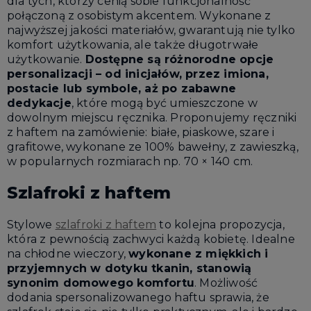
dla tych, którzy cenią sobie funkcjonalność
połączoną z osobistym akcentem. Wykonane z
najwyższej jakości materiałów, gwarantują nie tylko
komfort użytkowania, ale także długotrwałe
użytkowanie.
Dostępne są różnorodne opcje
personalizacji – od inicjałów, przez imiona,
postacie lub symbole, aż po zabawne
dedykacje
, które mogą być umieszczone w
dowolnym miejscu ręcznika. Proponujemy ręczniki
z haftem na zamówienie: białe, piaskowe, szare i
grafitowe, wykonane ze 100% bawełny, z zawieszką,
w popularnych rozmiarach np. 70 × 140 cm.
Szlafroki z haftem
Stylowe
szlafroki z haftem
to kolejna propozycja,
która z pewnością zachwyci każdą kobietę. Idealne
na chłodne wieczory,
wykonane z miękkich i
przyjemnych w dotyku tkanin, stanowią
synonim domowego komfortu
. Możliwość
dodania spersonalizowanego haftu sprawia, że