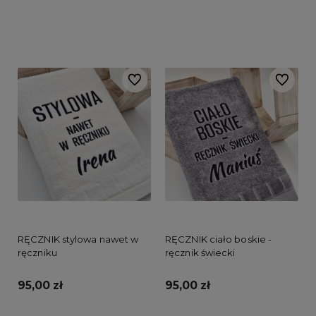
Do koszyka
Do koszyka
Do ulubionych
Do ulubi
RĘCZNIK stylowa nawet w
RĘCZNIK ciało boskie -
ręczniku
ręcznik świecki
95,00 zł
95,00 zł