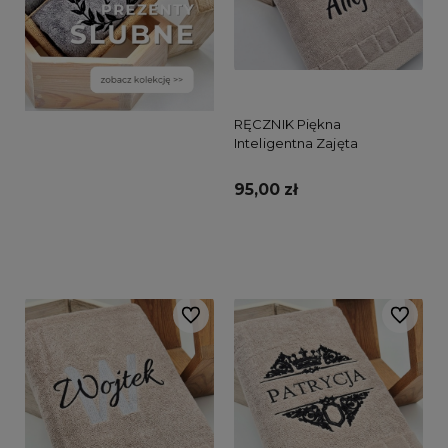
RĘCZNIK Piękna
Inteligentna Zajęta
95,00 zł
Do koszyka
Do ulubionych
Do ulubi