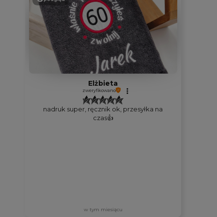
Elżbieta
zweryfikowano
nadruk super, ręcznik ok, przesyłka na
czas👍️
w tym miesiącu