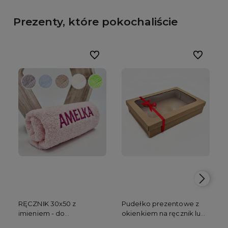
Prezenty, które pokochaliście
Do ulubionych
Do ulubion
RĘCZNIK 30x50 z
Pudełko prezentowe z
imieniem - do
okienkiem na ręcznik lub
przedszkola
kocyk