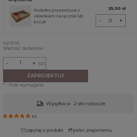
25,00 zł
Pudełko prezentowe z
okienkiem na ręcznik lub
-
+
kocyk
Łącznie
Wartość dodatków
-
+
szt.
ZAPROJEKTUJ
*
- Pole wymagane
Wysyłka w:
2 dni robocze
5.0
zapytaj o produkt
poleć znajomemu