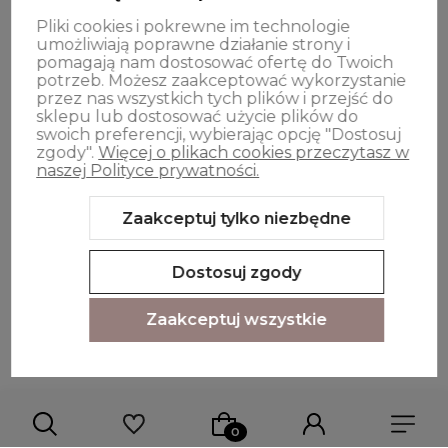
OPINIE
Pliki cookies i pokrewne im technologie
umożliwiają poprawne działanie strony i
pomagają nam dostosować ofertę do Twoich
Oferta
potrzeb. Możesz zaakceptować wykorzystanie
przez nas wszystkich tych plików i przejść do
sklepu lub dostosować użycie plików do
swoich preferencji, wybierając opcję "Dostosuj
zgody".
Więcej o plikach cookies przeczytasz w
naszej Polityce prywatności.
Zaakceptuj tylko niezbędne
Sklep internetowy Shoper.pl
Szablon Shoper Modern 3.0™
od
GrowCommerce
Dostosuj zgody
Zaakceptuj wszystkie