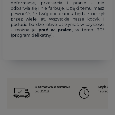
deformację, przetarcia i pranie - nie
odbarwia się i nie farbuje. Dzięki temu masz
pewność, że twój podarunek będzie cieszył
przez wiele lat. Wszystkie nasze kocyki i
podusie bardzo łatwo utrzymać w czystości
- można je
prać w pralce
, w temp. 30°
(program delikatny).
Darmowa dostawa
Szybka re
od 350zł
nawet już 