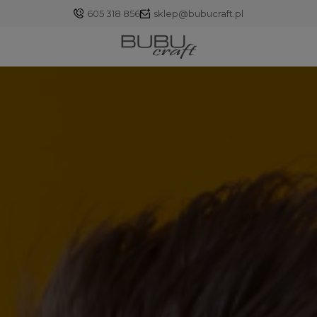
605 318 856
sklep@bubucraft.pl
Zaloguj się
Załóż konto
Wybierz coś dla siebie z naszej aktualnej oferty lub
zaloguj się, aby przywrócić dodane produkty do listy
z poprzedniej sesji.