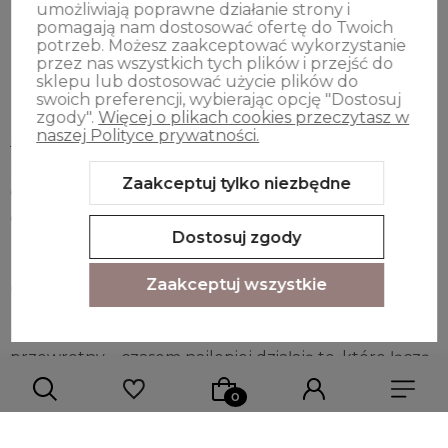
umożliwiają poprawne działanie strony i
"Nie starzejesz się, tylko stajesz się klasykiem!",
pomagają nam dostosować ofertę do Twoich
"Wiek to tylko liczba, a w twoim przypadku –
potrzeb. Możesz zaakceptować wykorzystanie
do zapomnienia!",
przez nas wszystkich tych plików i przejść do
"Z każdym rokiem lepszy jak wino… choć wino
sklepu lub dostosować użycie plików do
swoich preferencji, wybierając opcję "Dostosuj
mniej narzeka!"
zgody".
Więcej o plikach cookies przeczytasz w
naszej Polityce prywatności.
Prezent urodzinowy dla kobiety
z takim napisem
pokazuje, że doceniamy jej poczucie humoru i
Zaakceptuj tylko niezbędne
dystans do wieku. Dzięki nim poczuje się wyjątkowo, a
goście będą mieli dodatkowy powód do śmiechu.
Dostosuj zgody
Napisy z humorem i uczuciem – idealne
dla bliskich
Zaakceptuj wszystkie
Nie każdy śmieszny napis musi być sarkastyczny czy
przewrotny – czasem najlepiej działają te, które łączą
humor z czułością. Dlatego
oryginalne napisy na
prezent urodzinowy
dla mamy, taty czy
dziadków często zawierają nie tylko żart, ale