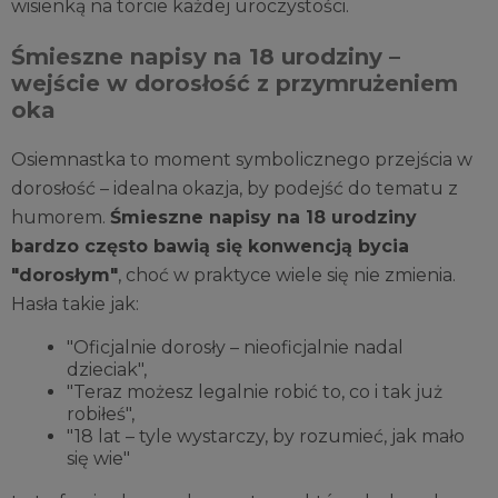
wisienką na torcie każdej uroczystości.
Śmieszne napisy na 18 urodziny –
wejście w dorosłość z przymrużeniem
oka
Osiemnastka to moment symbolicznego przejścia w
dorosłość – idealna okazja, by podejść do tematu z
humorem.
Śmieszne napisy na 18 urodziny
bardzo często bawią się konwencją bycia
"dorosłym"
, choć w praktyce wiele się nie zmienia.
Hasła takie jak:
"Oficjalnie dorosły – nieoficjalnie nadal
dzieciak",
"Teraz możesz legalnie robić to, co i tak już
robiłeś",
"18 lat – tyle wystarczy, by rozumieć, jak mało
się wie"