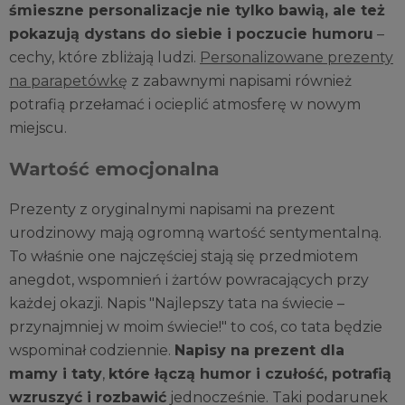
śmieszne personalizacje
nie tylko bawią, ale też
pokazują dystans do siebie i poczucie humoru
–
cechy, które zbliżają ludzi.
Personalizowane prezenty
na parapetówkę
z zabawnymi napisami również
potrafią przełamać i ocieplić atmosferę w nowym
miejscu.
Wartość emocjonalna
Prezenty z oryginalnymi napisami na prezent
urodzinowy mają ogromną wartość sentymentalną.
To właśnie one najczęściej stają się przedmiotem
anegdot, wspomnień i żartów powracających przy
każdej okazji. Napis "Najlepszy tata na świecie –
przynajmniej w moim świecie!" to coś, co tata będzie
wspominał codziennie.
Napisy na prezent dla
mamy i taty
,
które łączą humor i czułość, potrafią
wzruszyć i rozbawić
jednocześnie. Taki podarunek