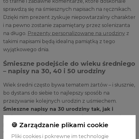
to trafne i zabawne komentarze, które doskonale
sprawdzą się na śmiesznych napisach na ręcznikach.
Dzięki nim prezent zyskuje niepowtarzalny charakter
i na pewno zostanie zapamiętany przez solenizanta
na długo.
Prezenty personalizowane na urodziny
z
takimi napisami będą idealną pamiątką z tego
wyjątkowego dnia.
Śmieszne podejście do wieku średniego
– napisy na 30, 40 i 50 urodziny
Wiek średni często bywa tematem żartów – i słusznie,
bo dystans do siebie to najlepszy sposób na
przeżywanie kolejnych urodzin z uśmiechem.
Śmieszne napisy na 30 urodziny tak, jak i
śmieszne napisy na 40 urodziny mogą zawierać
🍪 Zarządzanie plikami cookie
lekkie nawiązania do uciekającego czasu
lub
"kryzysu wieku średniego", jak na przykład:
Pliki cookies i pokrewne im technologie