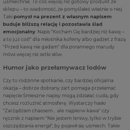
uśmiechnie. To coś więcej niż gotowy produkt ze
sklepu – to wiadomość, że pomyślałeś właśnie o niej.
Taki
pomysł na prezent z własnym napisem
buduje bliższą relację i pozostawia ślad
emocjonalny
. Napis "Kocham Cię bardziej niż kawę –
a to już coś!" dla miłośnika kofeiny albo gadżet z frazą
"Przed kawą nie gadam" dla porannego marudy
mówi więcej niż setki słów.
Humor jako przełamywacz lodów
Czy to rodzinne spotkanie, czy bardziej oficjalna
okazja – dobrze dobrany żart pomaga przełamać
napięcie.Śmieszne napisy mogą zdziałać cuda, gdy
chcesz rozluźnić atmosferę. Wystarczy hasło
"Zarządzam chaosem… ale najpierw kawa" czy
ręcznik z napisem "Nie jestem leniwy, tylko w trybie
oszczędzania energii", by pojawił się uśmiech. Takie