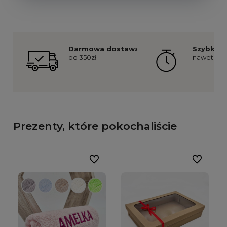
Darmowa dostawa
Szybka re
od 350zł
nawet już 
Prezenty, które pokochaliście
Do ulubionych
Do ulubion