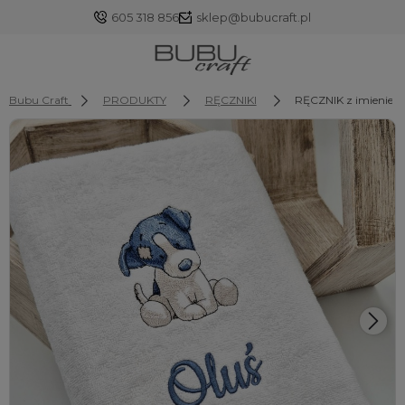
605 318 856
sklep@bubucraft.pl
Bubu Craft
PRODUKTY
RĘCZNIKI
RĘCZNIK z imieniem
Zaloguj się
Załóż konto
Wybierz coś dla siebie z naszej aktualnej oferty lub
zaloguj się, aby przywrócić dodane produkty do listy
z poprzedniej sesji.