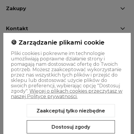
Zakupy
Kontakt
🍪 Zarządzanie plikami cookie
OPINIE
Pliki cookies i pokrewne im technologie
umożliwiają poprawne działanie strony i
pomagają nam dostosować ofertę do Twoich
Oferta
potrzeb. Możesz zaakceptować wykorzystanie
przez nas wszystkich tych plików i przejść do
sklepu lub dostosować użycie plików do
swoich preferencji, wybierając opcję "Dostosuj
zgody".
Więcej o plikach cookies przeczytasz w
naszej Polityce prywatności.
Zaakceptuj tylko niezbędne
Sklep internetowy Shoper.pl
Szablon Shoper Modern 3.0™
od
GrowCommerce
Dostosuj zgody