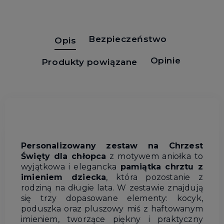
Bezpieczeństwo
Opis
Opinie
Produkty powiązane
Personalizowany
zestaw
na
Chrzest
Święty
dla
chłopca
z
motywem
aniołka
to
wyjątkowa
i
elegancka
pamiątka
chrztu
z
imieniem
dziecka
,
która
pozostanie
z
rodziną
na
długie
lata.
W
zestawie
znajdują
się trzy
dopasowane
elementy:
kocyk,
poduszka
oraz
pluszowy
miś
z
haftowanym
imieniem,
tworzące
piękny
i
praktyczny