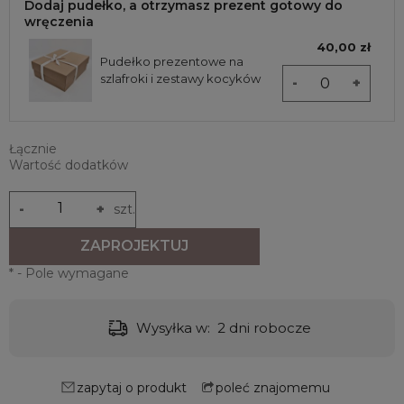
Dodaj pudełko, a otrzymasz prezent gotowy do
wręczenia
40,00 zł
Pudełko prezentowe na
szlafroki i zestawy kocyków
-
+
Łącznie
Wartość dodatków
-
+
szt.
ZAPROJEKTUJ
*
- Pole wymagane
Wysyłka w:
2 dni robocze
zapytaj o produkt
poleć znajomemu