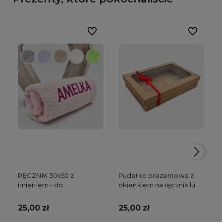
Do ulubionych
Do ulubion
RĘCZNIK 30x50 z
Pudełko prezentowe z
imieniem - do
okienkiem na ręcznik lub
przedszkola
kocyk
25,00 zł
25,00 zł