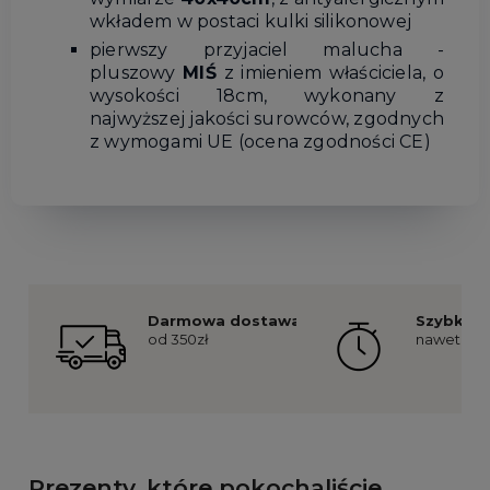
wkładem w postaci kulki silikonowej
pierwszy przyjaciel malucha -
pluszowy
MIŚ
z imieniem właściciela, o
wysokości 18cm, wykonany z
najwyższej jakości surowców, zgodnych
z wymogami UE (ocena zgodności CE)
Darmowa dostawa
Szybka re
od 350zł
nawet już 
Prezenty, które pokochaliście