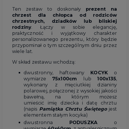
Ten
zestaw
to
doskonały
prezent
na
chrzest
dla
chłopca
od
rodziców
chrzestnych,
dziadków
lub
bliskiej
rodziny
.
Łączy
w
sobie
elegancję,
praktyczność
i
wyjątkowy
charakter
personalizowanego
prezentu,
który
będzie
przypominał
o
tym
szczególnym
dniu
przez
wiele
lat.
W skład zestawu wchodzą:
dwustronny, haftowany
KOCYK
o
wymiarze
75x100cm
lub
100x135
,
wykonany z mięciutkiej dzianiny
polarowej, połączonej z wysokiej jakości
bawełną, na którym możesz
umieścić imię dziecka i datę chrztu
(napis
Pamiątka Chrztu Świętego
jest
elementem stałym kocyka)
dwustronna
PODUSZKA
o
wymiarze
40x40cm
, z antyalergicznym