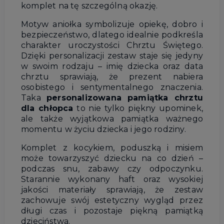
komplet
na
tę
szczególną
okazję.
Motyw
aniołka
symbolizuje
opiekę,
dobro
i
bezpieczeństwo,
dlatego
idealnie
podkreśla
charakter
uroczystości
Chrztu
Świętego.
Dzięki
personalizacji
zestaw
staje
się
jedyny
w
swoim
rodzaju –
imię
dziecka
oraz
data
chrztu
sprawiają,
że
prezent
nabiera
osobistego
i
sentymentalnego
znaczenia.
Taka
personalizowana
pamiątka
chrztu
dla
chłopca
to
nie
tylko
piękny
upominek,
ale
także
wyjątkowa
pamiątka
ważnego
momentu
w
życiu
dziecka
i
jego
rodziny.
Komplet
z
kocykiem,
poduszką
i
misiem
może
towarzyszyć
dziecku
na
co
dzień –
podczas
snu,
zabawy
czy
odpoczynku.
Starannie
wykonany
haft
oraz
wysokiej
jakości
materiały
sprawiają,
że
zestaw
zachowuje
swój
estetyczny
wygląd
przez
długi
czas
i
pozostaje
piękną
pamiątką
dzieciństwa.