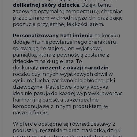
delikatnej skóry dziecka
. Dzięki temu
zapewnia optymalną temperaturę, chroniąc
przed zimnem w chłodniejsze dni oraz dając
poczucie przyjemnej lekkości latem.
Personalizowany haft imienia
na kocyku
dodaje mu niepowtarzalnego charakteru,
sprawiając, że staje się on wyjątkową
pamiątką, która z pewnością zostanie z
dzieckiem na długie lata. To
doskonały
prezent z okazji narodzin
,
roczku czy innych wyjątkowych chwil w
życiu malucha, zarówno dla chłopca, jak i
dziewczynki. Pastelowe kolory kocyka
idealnie pasują do każdej wyprawki, tworząc
harmonijną całość, a także idealnie
komponują się z innymi produktami w
naszej ofercie.
W ofercie dostępne są również zestawy z
poduszką, ręcznikiem oraz maskotką, dzięki
czemu możesz stworzyć kompletny zestaw