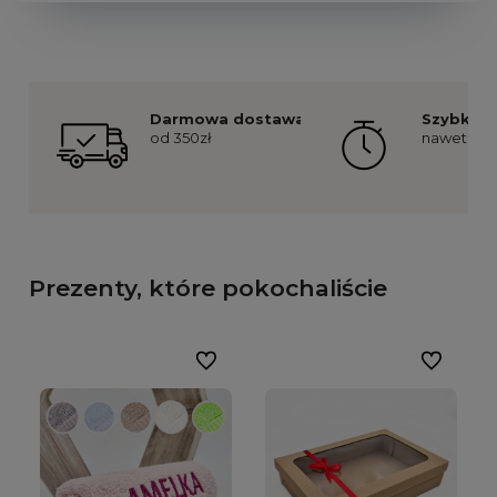
Darmowa dostawa
Szybka re
od 350zł
nawet już 
Prezenty, które pokochaliście
Do ulubionych
Do ulubion