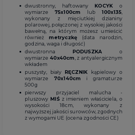
dwustronny, haftowany
KOCYK
o
wymiarze
75x100cm
lub
100x135
,
wykonany z mięciutkiej dzianiny
polarowej, połączonej z wysokiej jakości
bawełną, na którym możesz umieścić
również
metryczkę
(data narodzin,
godzina, waga i długość)
dwustronna
PODUSZKA
o
wymiarze
40x40cm
, z antyalergicznym
wkładem
puszysty, biały
RĘCZNIK
kąpielowy o
wymiarze
70x140cm
i gramaturze
500g
pierwszy przyjaciel malucha -
pluszowy
MIŚ
z imieniem właściciela, o
wysokości 18cm, wykonany z
najwyższej jakości surowców, zgodnych
z wymogami UE (ocena zgodności CE)