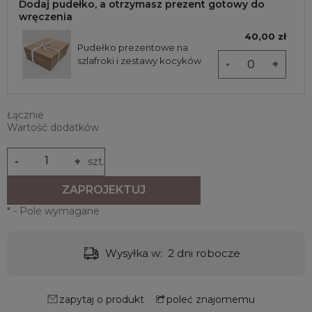
Dodaj pudełko, a otrzymasz prezent gotowy do
wręczenia
40,00 zł
Pudełko prezentowe na
szlafroki i zestawy kocyków
-
+
Łącznie
Wartość dodatków
-
+
szt.
ZAPROJEKTUJ
*
- Pole wymagane
Wysyłka w:
2 dni robocze
zapytaj o produkt
poleć znajomemu