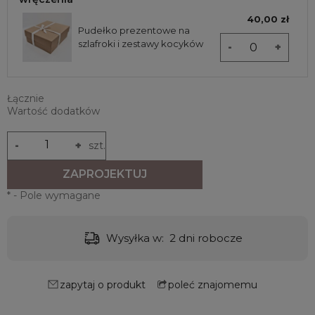
40,00 zł
Pudełko prezentowe na
szlafroki i zestawy kocyków
-
+
Łącznie
Wartość dodatków
-
+
szt.
ZAPROJEKTUJ
*
- Pole wymagane
Wysyłka w:
2 dni robocze
zapytaj o produkt
poleć znajomemu