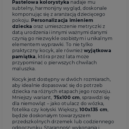
Pastelowa kolorystyka
nadaje mu
subtelny, harmonijny wygląd, doskonale
komponując się z aranżacją dziecięcego
pokoju.
Personalizacja imieniem
dziecka
oraz umieszczenie metryczki z
datą urodzenia i innymi ważnymi danymi
czynią go niezwykle osobistym i unikalnym
elementem wyprawki. To nie tylko
praktyczny kocyk, ale również
wyjątkowa
pamiątka
, która przez lata może
przypominać o pierwszych chwilach
maluszka.
Kocyk jest dostępny w dwóch rozmiarach,
aby idealnie dopasować się do potrzeb
dziecka na różnych etapach jego rozwoju.
Mniejszy wariant,
75x100 cm
, sprawdzi się
dla niemowląt – jako otulacz do wózka,
fotelika czy kołyski. Większy,
100x135 cm
,
będzie doskonałym towarzyszem
przedszkolnych drzemek lub codziennego
odpoczynku. Staranność wykonania i