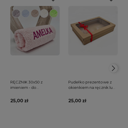
RĘCZNIK 30x50 z
Pudełko prezentowe z
imieniem - do
okienkiem na ręcznik lub
przedszkola
kocyk
25,00 zł
25,00 zł
Do koszyka
Do koszyka