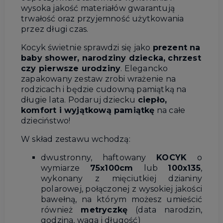
wysoka jakość materiałów gwarantują
trwałość oraz przyjemność użytkowania
przez długi czas.
Kocyk świetnie sprawdzi się jako
prezent na
baby shower, narodziny dziecka, chrzest
czy pierwsze urodziny
. Elegancko
zapakowany zestaw zrobi wrażenie na
rodzicach i będzie cudowną pamiątką na
długie lata. Podaruj dziecku
ciepło,
komfort i wyjątkową pamiątkę
na całe
dzieciństwo!
W skład zestawu wchodzą:
dwustronny, haftowany
KOCYK
o
wymiarze
75x100cm
lub
100x135
,
wykonany z mięciutkiej dzianiny
polarowej, połączonej z wysokiej jakości
bawełną, na którym możesz umieścić
również
metryczkę
(data narodzin,
godzina, waga i długość)