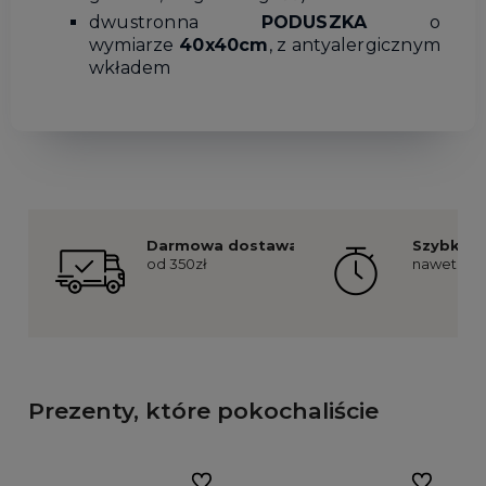
dwustronna
PODUSZKA
o
wymiarze
40x40cm
, z antyalergicznym
wkładem
Darmowa dostawa
Szybka re
od 350zł
nawet już 
Prezenty, które pokochaliście
Do ulubionych
Do ulubion