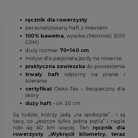
ręcznik dla rowerzysty
personalizowany haft z imieniem
100% bawełna
, wysoka chłonność (500
GSM)
duży rozmiar
70×140 cm
motyw dla pasjonata jazdy na rowerze
praktyczna zawieszka
do powieszenia
trwały haft
odporny na pranie i
ścieranie
certyfikat
Oeko-Tex – bezpieczny dla
skóry
duży haft
– ok. 20 cm
Są ludzie, którzy jadą „na spokojnie”… i są
tacy, co „jeszcze tylko jedna pętla” i nagle
robi się 60 km więcej. Ten
ręcznik dla
rowerzysty „Wykręcił kilometry, teraz