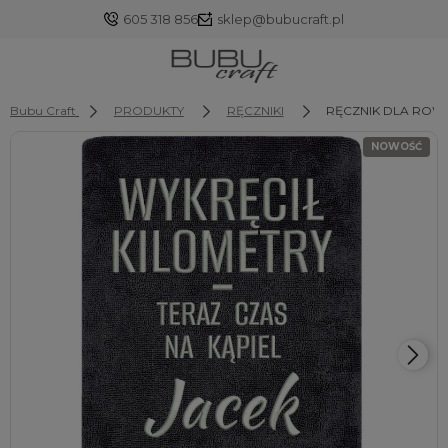
605 318 856
sklep@bubucraft.pl
Bubu Craft
PRODUKTY
RĘCZNIKI
RĘCZNIK DLA ROWERZY
NOWOŚĆ
Zaloguj się
Załóż konto
Wybierz coś dla siebie z naszej aktualnej oferty lub
zaloguj się, aby przywrócić dodane produkty do listy
z poprzedniej sesji.