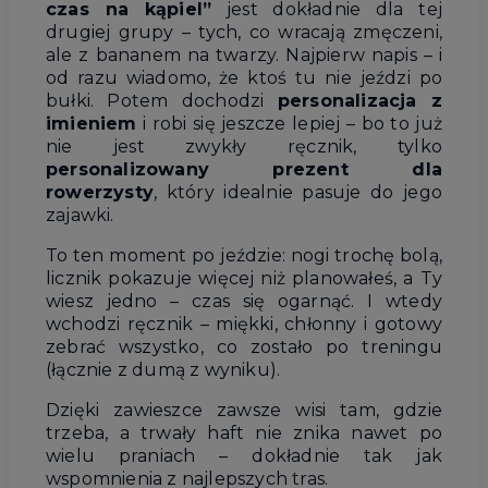
czas na kąpiel”
jest dokładnie dla tej
drugiej grupy – tych, co wracają zmęczeni,
ale z bananem na twarzy. Najpierw napis – i
od razu wiadomo, że ktoś tu nie jeździ po
bułki. Potem dochodzi
personalizacja z
imieniem
i robi się jeszcze lepiej – bo to już
nie jest zwykły ręcznik, tylko
personalizowany prezent dla
rowerzysty
, który idealnie pasuje do jego
zajawki.
To ten moment po jeździe: nogi trochę bolą,
licznik pokazuje więcej niż planowałeś, a Ty
wiesz jedno – czas się ogarnąć. I wtedy
wchodzi ręcznik – miękki, chłonny i gotowy
zebrać wszystko, co zostało po treningu
(łącznie z dumą z wyniku).
Dzięki zawieszce zawsze wisi tam, gdzie
trzeba, a trwały haft nie znika nawet po
wielu praniach – dokładnie tak jak
wspomnienia z najlepszych tras.