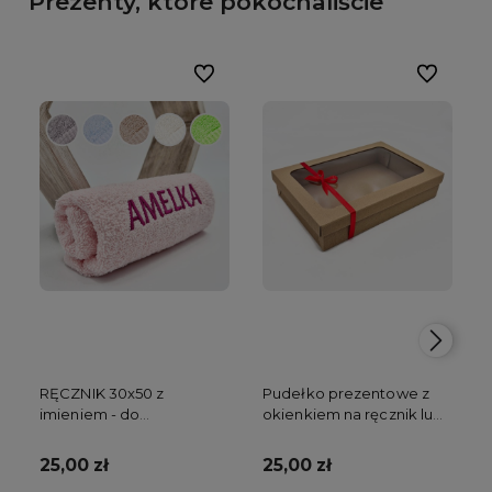
Prezenty, które pokochaliście
Do ulubionych
Do ulubion
RĘCZNIK 30x50 z
Pudełko prezentowe z
imieniem - do
okienkiem na ręcznik lub
przedszkola
kocyk
25,00 zł
25,00 zł