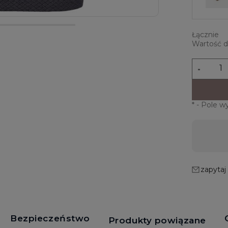
Łącznie
Wartość 
-
*
- Pole 
Wysyłka w:
2 dni robocze
zapytaj
Bezpieczeństwo
Produkty powiązane