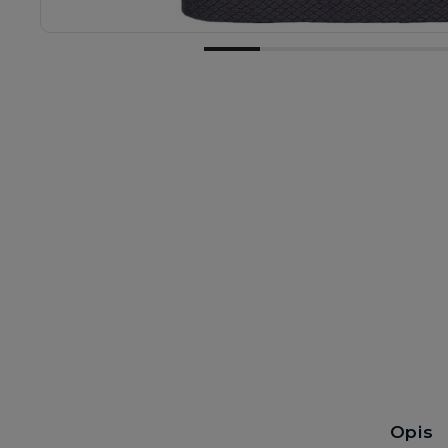
Wysyłka w:
2 dni robocze
Opis