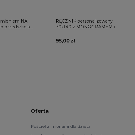
imieniem NA
RĘCZNIK personalizowany
o przedszkola
70x140 z MONOGRAMEM i
imieniem
95,00 zł
Do koszyka
Do koszyka
Oferta
Pościel z imionami dla dzieci