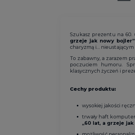
Szukasz prezentu na 60.
grzeje jak nowy bojler”
charyzmą i… nieustającym 
To zabawny, a zarazem pr
poczuciem humoru. Spra
klasycznych życzeń i prez
Cechy produktu:
wysokiej jakości ręcz
trwały haft kompute
„60 lat, a grzeje ja
możliwość personaliza