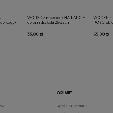
z
WOREK z imieniem NA KAPCIE
WOREK z 
lub kocyk
do przedszkola 25x35cm
POŚCIEL d
50x70cm
35,00 zł
65,00 zł
Do koszyka
OPINIE
owe
Opinie Trustmate