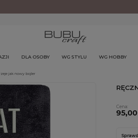
ZJI
DLA OSOBY
WG STYLU
WG HOBBY
zeje jak nowy bojler
RĘCZNI
Cena:
95,00
Sprawd