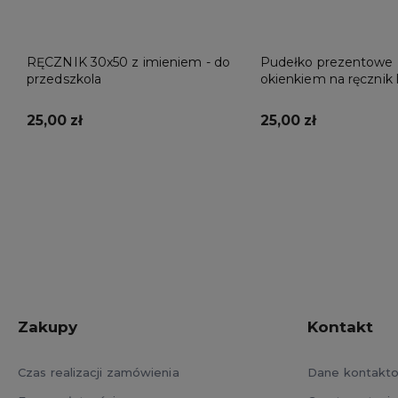
RĘCZNIK 30x50 z imieniem - do
Pudełko prezentowe 
przedszkola
okienkiem na ręcznik 
25,00 zł
25,00 zł
Do koszyka
Do koszyka
Zakupy
Kontakt
Czas realizacji zamówienia
Dane kontakt