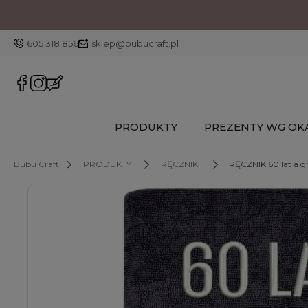
605 318 856
sklep@bubucraft.pl
PRODUKTY
PREZENTY WG OKA
Bubu Craft
PRODUKTY
RĘCZNIKI
RĘCZNIK 60 lat a gr