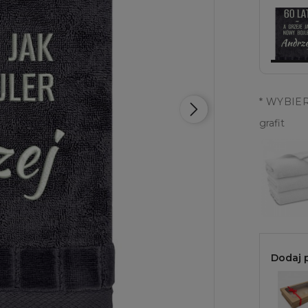
*
WYBIER
grafit
Dodaj 