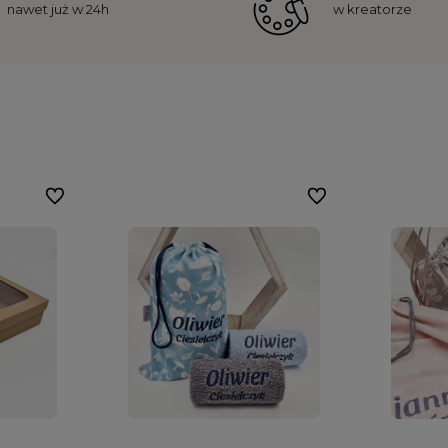
nawet już w 24h
w kreatorze
Do ulubionych
Do ulubionych