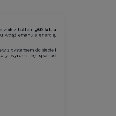
ęcznik z haftem
„60 lat, a
ku wciąż emanuje energią,
y z dystansem do siebie i
óry wyróżni się spośród