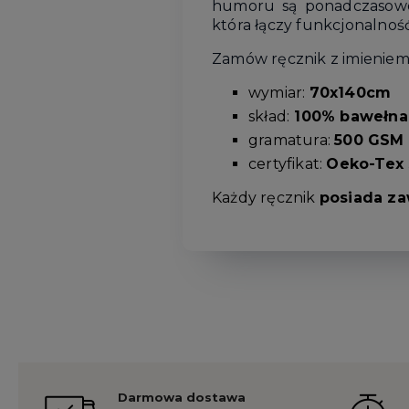
humoru są ponadczasowe. 
która łączy funkcjonalność
Zamów ręcznik z imieniem i 
wymiar:
70x140cm
skład:
100% bawełna
gramatura:
500 GSM
certyfikat:
Oeko-Tex 
Każdy ręcznik
posiada za
Darmowa dostawa