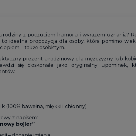
 urodziny z poczuciem humoru i wyrazem uznania? R
to idealna propozycja dla osoby, która pomimo wie
ciepłem – także osobistym.
aktyczny prezent urodzinowy dla mężczyzny lub kobiet
wdzi się doskonale jako oryginalny upominek, kt
entów.
nik (100% bawełna, miękki i chłonny)
rowy z napisem:
k nowy bojler”
cji – dodanie imienia