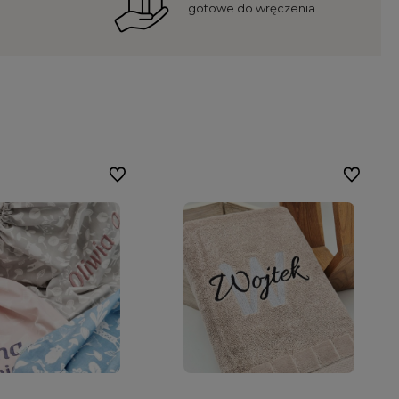
gotowe do wręczenia
Do ulubionych
Do ulubio