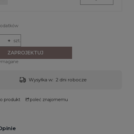
dodatków
+
szt.
ZAPROJEKTUJ
wymagane
Wysyłka w:
2 dni robocze
 o produkt
poleć znajomemu
Opinie