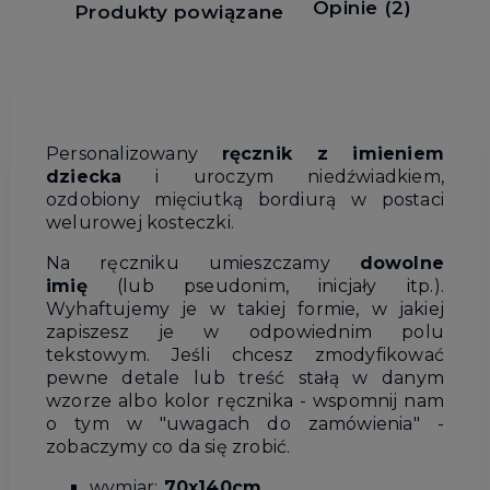
Opinie
(2)
Produkty powiązane
Personalizowany
ręcznik z imieniem
dziecka
i uroczym niedźwiadkiem,
ozdobiony mięciutką bordiurą w postaci
welurowej kosteczki.
Na ręczniku umieszczamy
dowolne
imię
(lub pseudonim, inicjały itp.).
Wyhaftujemy je w takiej formie, w jakiej
zapiszesz je w odpowiednim polu
tekstowym. Jeśli chcesz zmodyfikować
pewne detale lub treść stałą w danym
wzorze albo kolor ręcznika - wspomnij nam
o tym w "uwagach do zamówienia" -
zobaczymy co da się zrobić.
wymiar:
70x140cm