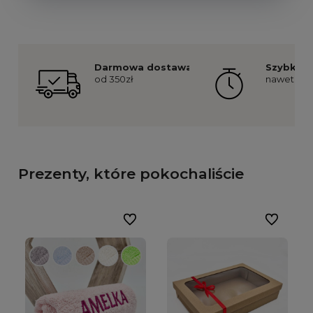
Darmowa dostawa
Szybka re
od 350zł
nawet już 
Prezenty, które pokochaliście
Do ulubionych
Do ulubion