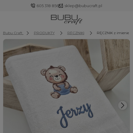
605 318 856
sklep@bubucraft.pl
Bubu Craft
PRODUKTY
RĘCZNIKI
RĘCZNIK z imienie
Zaloguj się
Załóż konto
Wybierz coś dla siebie z naszej aktualnej oferty lub
zaloguj się, aby przywrócić dodane produkty do listy
z poprzedniej sesji.