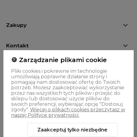
Zakupy
Kontakt
🍪 Zarządzanie plikami cookie
OPINIE
Pliki cookies i pokrewne im technologie
umożliwiają poprawne działanie strony i
pomagają nam dostosować ofertę do Twoich
Oferta
potrzeb. Możesz zaakceptować wykorzystanie
przez nas wszystkich tych plików i przejść do
sklepu lub dostosować użycie plików do
swoich preferencji, wybierając opcję "Dostosuj
zgody".
Więcej o plikach cookies przeczytasz w
naszej Polityce prywatności.
Zaakceptuj tylko niezbędne
Sklep internetowy Shoper.pl
Szablon Shoper Modern 3.0™
od