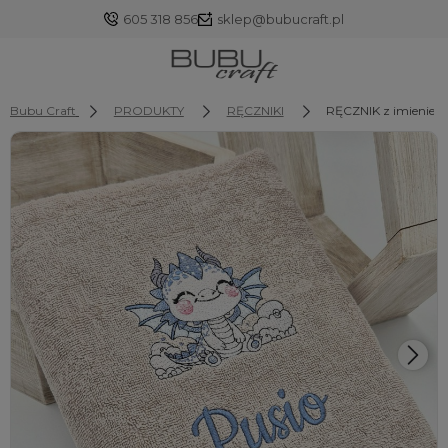
605 318 856
sklep@bubucraft.pl
Bubu Craft
PRODUKTY
RĘCZNIKI
RĘCZNIK z imieniem
Zaloguj się
Załóż konto
Wybierz coś dla siebie z naszej aktualnej oferty lub
zaloguj się, aby przywrócić dodane produkty do listy
z poprzedniej sesji.