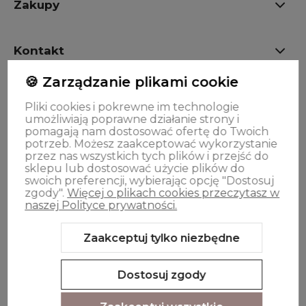
Zakupy
Kontakt
🍪 Zarządzanie plikami cookie
OPINIE
Pliki cookies i pokrewne im technologie
umożliwiają poprawne działanie strony i
pomagają nam dostosować ofertę do Twoich
Oferta
potrzeb. Możesz zaakceptować wykorzystanie
przez nas wszystkich tych plików i przejść do
sklepu lub dostosować użycie plików do
swoich preferencji, wybierając opcję "Dostosuj
zgody".
Więcej o plikach cookies przeczytasz w
naszej Polityce prywatności.
Zaakceptuj tylko niezbędne
Sklep internetowy Shoper.pl
Szablon Shoper Modern 3.0™
od
GrowCommerce
Dostosuj zgody