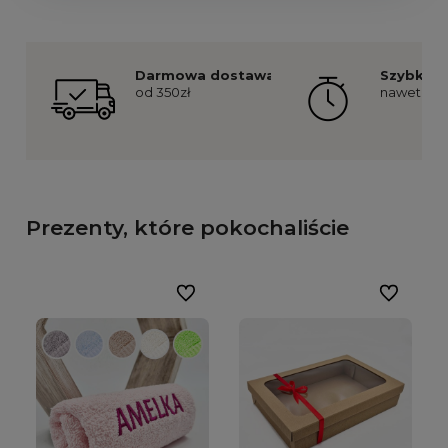
Darmowa dostawa
Szybka re
od 350zł
nawet już 
Prezenty, które pokochaliście
Do ulubionych
Do ulubion